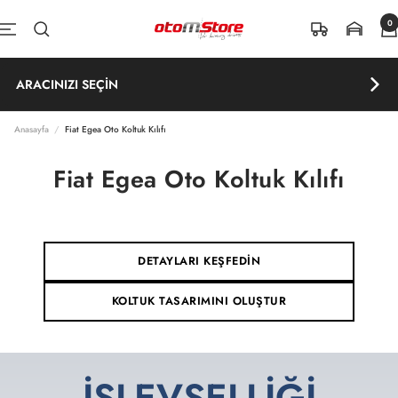
İçeriğe atla
0
OtomStore
Navigasyon
ARACINIZI SEÇİN
Anasayfa
Fiat Egea Oto Koltuk Kılıfı
Fiat Egea Oto Koltuk Kılıfı
DETAYLARI KEŞFEDİN
KOLTUK TASARIMINI OLUŞTUR
İŞLEVSELLİĞİ