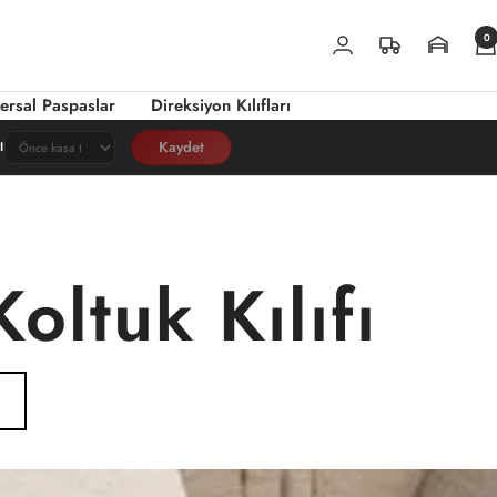
0
ersal Paspaslar
Direksiyon Kılıfları
Kaydet
I
oltuk Kılıfı