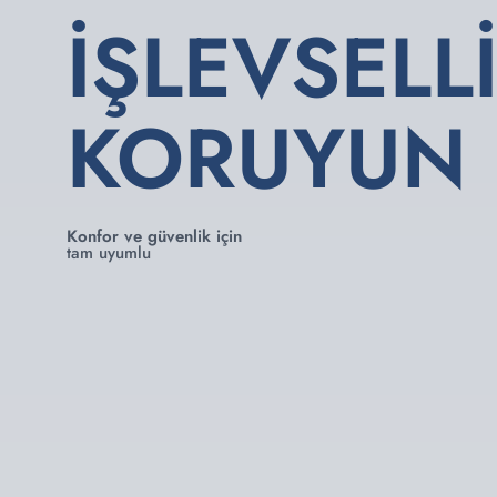
İŞLEVSELL
KORUYUN
Konfor ve güvenlik için
tam uyumlu