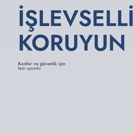
İŞLEVSELL
KORUYUN
Konfor ve güvenlik için
tam uyumlu