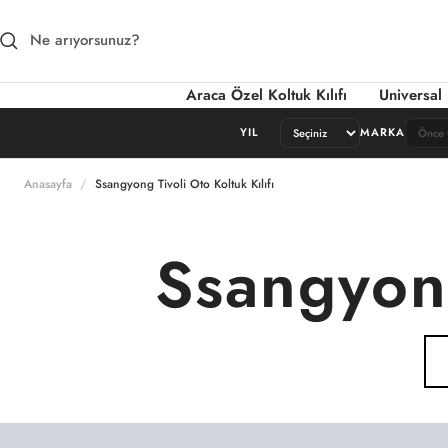
İçeriğe atla
Araca Özel Koltuk Kılıfı
Universal 
YIL
MARKA
Anasayfa
Ssangyong Tivoli Oto Koltuk Kılıfı
Ssangyong