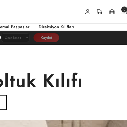
0
ersal Paspaslar
Direksiyon Kılıfları
Kaydet
I
tuk Kılıfı